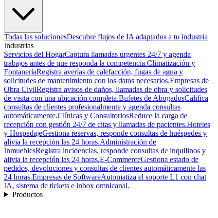
Todas las soluciones
Descubre flujos de IA adaptados a tu industria
Industrias
Servicios del Hogar
Captura llamadas urgentes 24/7 y agenda
trabajos antes de que responda la competencia.
Climatización y
Fontanería
Registra averías de calefacción, fugas de agua y
solicitudes de mantenimiento con los datos necesarios.
Empresas de
Obra Civil
Registra avisos de daños, llamadas de obra y solicitudes
de visita con una ubicación completa.
Bufetes de Abogados
Califica
consultas de clientes profesionalmente y agenda consultas
automáticamente.
Clínicas y Consultorios
Reduce la carga de
recepción con gestión 24/7 de citas y llamadas de pacientes.
Hoteles
y Hospedaje
Gestiona reservas, responde consultas de huéspedes y
alivia la recepción las 24 horas.
Administración de
Inmuebles
Registra incidencias, responde consultas de inquilinos y
alivia la recepción las 24 horas.
E-Commerce
Gestiona estado de
pedidos, devoluciones y consultas de clientes automáticamente las
24 horas.
Empresas de Software
Automatiza el soporte L1 con chat
IA, sistema de tickets e inbox omnicanal.
Productos