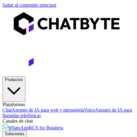
Saltar al contenido principal
Productos
Plataformas
Chat
Agentes de IA para web y mensajería
Voice
Agentes de IA para
llamadas telefónicas
Canales de chat
WhatsApp
RCS for Business
Soluciones