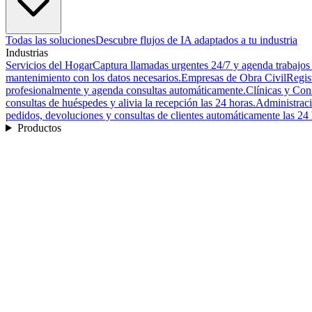
Todas las soluciones
Descubre flujos de IA adaptados a tu industria
Industrias
Servicios del Hogar
Captura llamadas urgentes 24/7 y agenda trabajos
mantenimiento con los datos necesarios.
Empresas de Obra Civil
Regis
profesionalmente y agenda consultas automáticamente.
Clínicas y Con
consultas de huéspedes y alivia la recepción las 24 horas.
Administrac
pedidos, devoluciones y consultas de clientes automáticamente las 24 
Productos