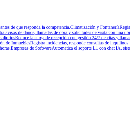
 antes de que responda la competencia.
Climatización y Fontanería
Regis
tra avisos de daños, llamadas de obra y solicitudes de visita con una ub
sultorios
Reduce la carga de recepción con gestión 24/7 de citas y llama
ión de Inmuebles
Registra incidencias, responde consultas de inquilinos y
horas.
Empresas de Software
Automatiza el soporte L1 con chat IA, sist