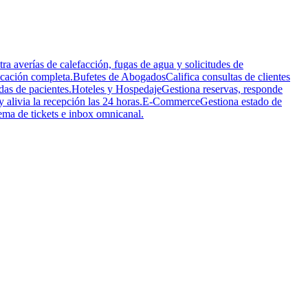
tra averías de calefacción, fugas de agua y solicitudes de
icación completa.
Bufetes de Abogados
Califica consultas de clientes
das de pacientes.
Hoteles y Hospedaje
Gestiona reservas, responde
 alivia la recepción las 24 horas.
E-Commerce
Gestiona estado de
ema de tickets e inbox omnicanal.