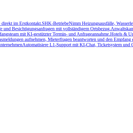
direkt im Erstkontakt.
SHK-Betriebe
Nimm Heizungsausfälle, Wasserlec
e und Besichtigungsanfragen mit vollständigem Ortsbezug.
Anwaltskan
fangsteam mit KI-gestützter Termin- und Anfrageannahme.
Hotels & Un
smeldungen aufnehmen, Mieterfragen beantworten und den Empfang en
unternehmen
Automatisiere L1-Support mit KI-Chat, Ticketsystem und