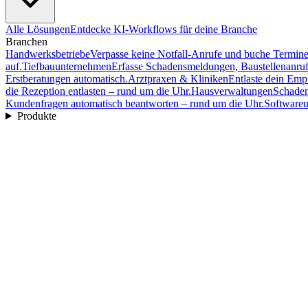
Alle Lösungen
Entdecke KI-Workflows für deine Branche
Branchen
Handwerksbetriebe
Verpasse keine Notfall-Anrufe und buche Termine 
auf.
Tiefbauunternehmen
Erfasse Schadensmeldungen, Baustellenanruf
Erstberatungen automatisch.
Arztpraxen & Kliniken
Entlaste dein Emp
die Rezeption entlasten – rund um die Uhr.
Hausverwaltungen
Schaden
Kundenfragen automatisch beantworten – rund um die Uhr.
Software
Produkte