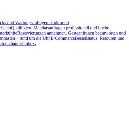
ks und Wartungsanfragen strukturiert
zleien
Qualifiziere Mandatsanfragen professionell und buche
terkünfte
Reservierungen annehmen, Gästeanfragen beantworten und
tlasten – rund um die Uhr.
E-Commerce
Bestellstatus, Retouren und
 Omnichannel-Inbox.