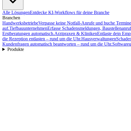
Alle Lösungen
Entdecke KI-Workflows für deine Branche
Branchen
Handwerksbetriebe
Verpasse keine Notfall-Anrufe und buche Termine 
auf.
Tiefbauunternehmen
Erfasse Schadensmeldungen, Baustellenanruf
Erstberatungen automatisch.
Arztpraxen & Kliniken
Entlaste dein Emp
die Rezeption entlasten – rund um die Uhr.
Hausverwaltungen
Schaden
Kundenfragen automatisch beantworten – rund um die Uhr.
Software
Produkte