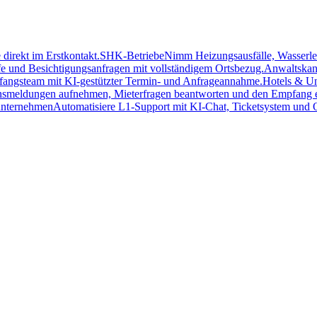
direkt im Erstkontakt.
SHK-Betriebe
Nimm Heizungsausfälle, Wasserlec
e und Besichtigungsanfragen mit vollständigem Ortsbezug.
Anwaltskan
fangsteam mit KI-gestützter Termin- und Anfrageannahme.
Hotels & Un
smeldungen aufnehmen, Mieterfragen beantworten und den Empfang en
unternehmen
Automatisiere L1-Support mit KI-Chat, Ticketsystem und