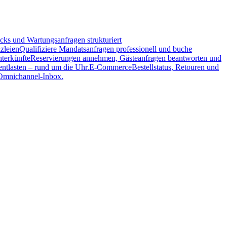
ks und Wartungsanfragen strukturiert
zleien
Qualifiziere Mandatsanfragen professionell und buche
terkünfte
Reservierungen annehmen, Gästeanfragen beantworten und
tlasten – rund um die Uhr.
E-Commerce
Bestellstatus, Retouren und
 Omnichannel-Inbox.