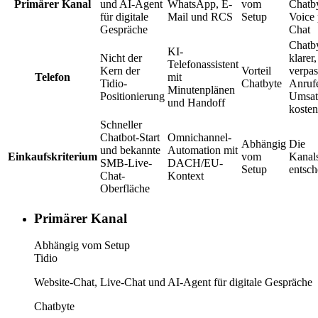
Primärer Kanal
und AI-Agent
WhatsApp, E-
vom
Chatby
für digitale
Mail und RCS
Setup
Voice 
Gespräche
Chat
Chatby
KI-
Nicht der
klarer
Telefonassistent
Kern der
Vorteil
verpas
Telefon
mit
Tidio-
Chatbyte
Anruf
Minutenplänen
Positionierung
Umsat
und Handoff
kosten
Schneller
Chatbot-Start
Omnichannel-
Abhängig
Die
und bekannte
Automation mit
Einkaufskriterium
vom
Kanals
SMB-Live-
DACH/EU-
Setup
entsch
Chat-
Kontext
Oberfläche
Primärer Kanal
Abhängig vom Setup
Tidio
Website-Chat, Live-Chat und AI-Agent für digitale Gespräche
Chatbyte