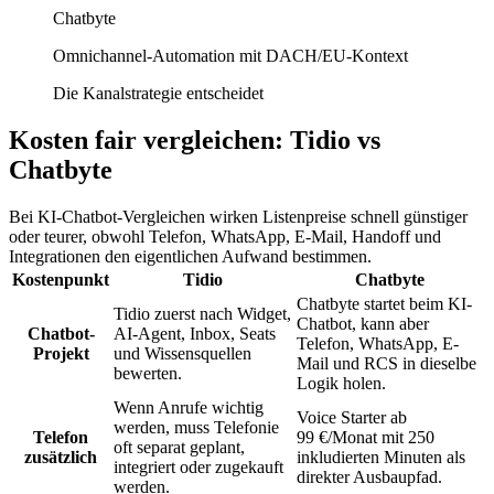
Chatbyte
Omnichannel-Automation mit DACH/EU-Kontext
Die Kanalstrategie entscheidet
Kosten fair vergleichen: Tidio vs
Chatbyte
Bei KI-Chatbot-Vergleichen wirken Listenpreise schnell günstiger
oder teurer, obwohl Telefon, WhatsApp, E-Mail, Handoff und
Integrationen den eigentlichen Aufwand bestimmen.
Kostenpunkt
Tidio
Chatbyte
Chatbyte startet beim KI-
Tidio zuerst nach Widget,
Chatbot, kann aber
Chatbot-
AI-Agent, Inbox, Seats
Telefon, WhatsApp, E-
Projekt
und Wissensquellen
Mail und RCS in dieselbe
bewerten.
Logik holen.
Wenn Anrufe wichtig
Voice Starter ab
werden, muss Telefonie
Telefon
99 €/Monat mit 250
oft separat geplant,
zusätzlich
inkludierten Minuten als
integriert oder zugekauft
direkter Ausbaupfad.
werden.