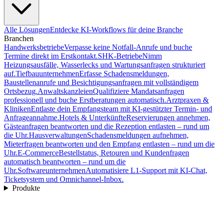
Alle Lösungen
Entdecke KI-Workflows für deine Branche
Branchen
Handwerksbetriebe
Verpasse keine Notfall-Anrufe und buche
Termine direkt im Erstkontakt.
SHK-Betriebe
Nimm
Heizungsausfälle, Wasserlecks und Wartungsanfragen strukturiert
auf.
Tiefbauunternehmen
Erfasse Schadensmeldungen,
Baustellenanrufe und Besichtigungsanfragen mit vollständigem
Ortsbezug.
Anwaltskanzleien
Qualifiziere Mandatsanfragen
professionell und buche Erstberatungen automatisch.
Arztpraxen &
Kliniken
Entlaste dein Empfangsteam mit KI-gestützter Termin- und
Anfrageannahme.
Hotels & Unterkünfte
Reservierungen annehmen,
Gästeanfragen beantworten und die Rezeption entlasten – rund um
die Uhr.
Hausverwaltungen
Schadensmeldungen aufnehmen,
Mieterfragen beantworten und den Empfang entlasten – rund um die
Uhr.
E-Commerce
Bestellstatus, Retouren und Kundenfragen
automatisch beantworten – rund um die
Uhr.
Softwareunternehmen
Automatisiere L1-Support mit KI-Chat,
Ticketsystem und Omnichannel-Inbox.
Produkte