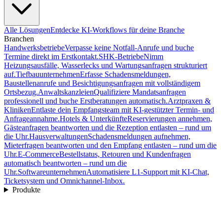
Alle Lösungen
Entdecke KI-Workflows für deine Branche
Branchen
Handwerksbetriebe
Verpasse keine Notfall-Anrufe und buche
Termine direkt im Erstkontakt.
SHK-Betriebe
Nimm
Heizungsausfälle, Wasserlecks und Wartungsanfragen strukturiert
auf.
Tiefbauunternehmen
Erfasse Schadensmeldungen,
Baustellenanrufe und Besichtigungsanfragen mit vollständigem
Ortsbezug.
Anwaltskanzleien
Qualifiziere Mandatsanfragen
professionell und buche Erstberatungen automatisch.
Arztpraxen &
Kliniken
Entlaste dein Empfangsteam mit KI-gestützter Termin- und
Anfrageannahme.
Hotels & Unterkünfte
Reservierungen annehmen,
Gästeanfragen beantworten und die Rezeption entlasten – rund um
die Uhr.
Hausverwaltungen
Schadensmeldungen aufnehmen,
Mieterfragen beantworten und den Empfang entlasten – rund um die
Uhr.
E-Commerce
Bestellstatus, Retouren und Kundenfragen
automatisch beantworten – rund um die
Uhr.
Softwareunternehmen
Automatisiere L1-Support mit KI-Chat,
Ticketsystem und Omnichannel-Inbox.
Produkte