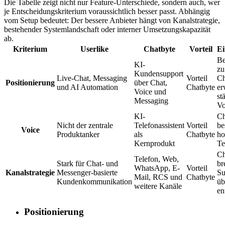
Die Tabelle zeigt nicht nur Feature-Unterschiede, sondern auch, wer
je Entscheidungskriterium voraussichtlich besser passt. Abhängig
vom Setup bedeutet: Der bessere Anbieter hängt von Kanalstrategie,
bestehender Systemlandschaft oder interner Umsetzungskapazität
ab.
Kriterium
Userlike
Chatbyte
Vorteil
E
Be
KI-
z
Kundensupport
Live-Chat, Messaging
Vorteil
Ch
Positionierung
über Chat,
und AI Automation
Chatbyte
er
Voice und
st
Messaging
Vo
KI-
Ch
Nicht der zentrale
Telefonassistent
Vorteil
be
Voice
Produktanker
als
Chatbyte
ho
Kernprodukt
Te
Ch
Telefon, Web,
Stark für Chat- und
br
WhatsApp, E-
Vorteil
Kanalstrategie
Messenger-basierte
Su
Mail, RCS und
Chatbyte
Kundenkommunikation
üb
weitere Kanäle
en
Positionierung